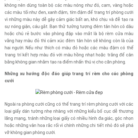
không nên dùng toàn bộ các màu nóng như đỏ, cam, vàng hoặc
các màu tối như đen, xanh đậm, tím đậm để trang trí phòng cưới
vì những màu này dễ gây cảm giác bất an, khó chịu và đễ tạo ra
sự nóng giận, cáu gắt. Bạn thử tưởng tượng đêm tân hôn cô dâu
hoặc chú rẻ bước vào phòng đập vào mắt là bộ rèm cửa màu
vằng hay màu đỏ thì cảm xúc đêm tân hôn sẽ không còn là của
hai người. Nếu như thích có màu đỏ hoặc các màu đậm có thể
trang trí kết hợp màu đỏ với màu hồng nhạt hoặc trắng để cân
bằng không gian nhằm tạo ra điểm nhấn thú vị cho căn phòng.
Những xu hướng độc đáo giúp trang trí rèm cho các phòng
cưới
Ngoài ra phòng cưới cũng có thể trang trí rèm phòng cưới với các
loại giấy dán tường nhẹ nhàng với những kiểu bố cục dễ thương
lãng mạng, tránh những loại giấy có nhiều hình đa giác, góc nhọn
hoặc những vân hoa rắc rối vì chính những chi tiết nhỏ đó sẽ phá
vỡ không gian phòng cưới.