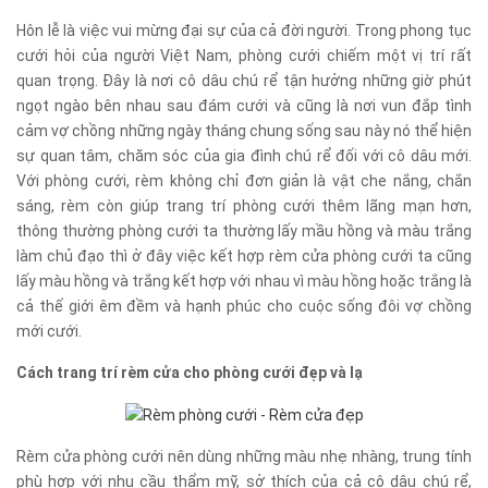
Hôn lễ là việc vui mừng đại sự của cả đời người. Trong phong tục
cưới hỏi của người Việt Nam, phòng cưới chiếm một vị trí rất
quan trọng. Đây là nơi cô dâu chú rể tận hưởng những giờ phút
ngọt ngào bên nhau sau đám cưới và cũng là nơi vun đắp tình
cảm vợ chồng những ngày tháng chung sống sau này nó thể hiện
sự quan tâm, chăm sóc của gia đình chú rể đối với cô dâu mới.
Với phòng cưới, rèm không chỉ đơn giản là vật che nắng, chắn
sáng, rèm còn giúp trang trí phòng cưới thêm lãng mạn hơn,
thông thường phòng cưới ta thường lấy mầu hồng và màu trắng
làm chủ đạo thì ở đây việc kết hợp rèm cửa phòng cưới ta cũng
lấy màu hồng và trắng kết hợp với nhau vì màu hồng hoặc trắng là
cả thế giới êm đềm và hạnh phúc cho cuộc sống đôi vợ chồng
mới cưới.
Cách trang trí rèm cửa cho phòng cưới đẹp và lạ
Rèm cửa phòng cưới nên dùng những màu nhẹ nhàng, trung tính
phù hợp với nhu cầu thẩm mỹ, sở thích của cả cô dâu chú rể,