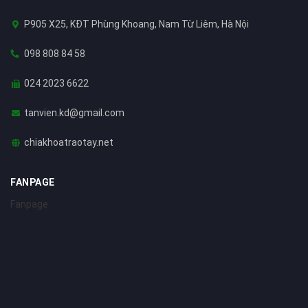
P905 X25, KĐT Phùng Khoang, Nam Từ Liêm, Hà Nội
098 808 84 58
024 2023 6622
tanvien.kd@gmail.com
chiakhoatraotay.net
FANPAGE
Fanpage