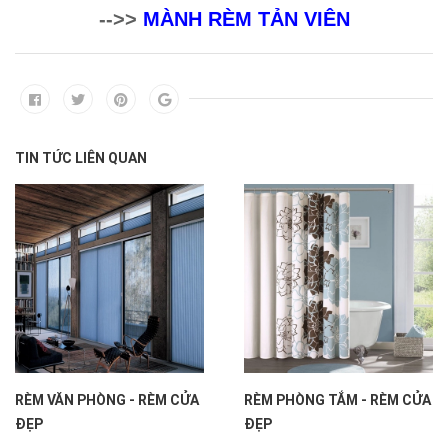
-->>
MÀNH RÈM TẢN VIÊN
TIN TỨC LIÊN QUAN
RÈM VĂN PHÒNG - RÈM CỬA
RÈM PHÒNG TẮM - RÈM CỬA
ĐẸP
ĐẸP