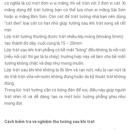
có nghĩa là cứ một đơn vị xi măng thì sẽ trộn với 3 đơn vị cát. Xi
măng dùng để trát tường bạn có thể lựa chọn xi măng Sài Sơn
hoặc xi măng Bỉm Sơn. Còn cát để trát tường nhà bạn nên dùng
“cát đen” loại cát có hạt nhỏ giúp tường sau khi trát xong sẽ rất
mịn.
Lớp trát tường thường được trát nhiều lớp mỏng (khoảng 5mm)
tạo thành độ dày cuối cùng là 15 – 20mm.
Lớp trát sau khi trát phẳng có bề mặt “bóng” đều không bị nổi cát
(nếu nổi cát thì gọi là bị cháy) trường hợp này sẽ làm cho bề mặt
tường không chắc và đẹp như mong muốn.
Lớp trát sau khi khô không bị lồi lõm và rạn nứt, nếu bị rạn nứt là
do tỉ lệ trộn vữa với nước không đúng hoặc do kỹ thuật trát không
đúng.
Trong lúc trát tường cần có bóng đèn để soi, điều này giúp người
trát nhìn rõ và dễ dàng tạo ra một bức tường phẳng phiu như
mong đợi.
Cách kiểm tra và nghiệm thu tường sau khi trát