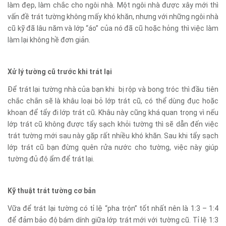
làm đẹp, làm chắc cho ngôi nhà. Một ngôi nhà được xây mới thì
vấn đề trát tường không mấy khó khăn, nhưng với những ngôi nhà
cũ kỹ đã lâu năm và lớp “áo” của nó đã cũ hoặc hỏng thì việc làm
làm lại không hề đơn giản.
Xử lý tường cũ trước khi trát lại
Để trát lại tường nhà của bạn khi bị rộp và bong tróc thì đầu tiên
chắc chắn sẽ là khâu loại bỏ lớp trát cũ, có thể dùng đục hoặc
khoan để tẩy đi lớp trát cũ. Khâu này cũng khá quan trọng vì nếu
lớp trát cũ không được tẩy sạch khỏi tường thì sẽ dẫn đến việc
trát tường mới sau này gặp rất nhiều khó khăn. Sau khi tẩy sạch
lớp trát cũ bạn đừng quên rửa nước cho tường, việc này giúp
tường đủ độ ẩm để trát lại.
Kỹ thuật trát tường cơ bản
Vữa để trát lại tường có tỉ lệ “pha trộn” tốt nhất nên là 1:3 – 1:4
để đảm bảo độ bám dính giữa lớp trát mới với tường cũ. Tỉ lệ 1:3