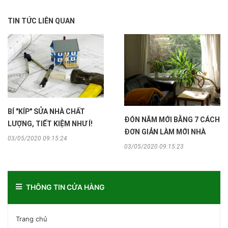
TIN TỨC LIÊN QUAN
BÍ "KÍP" SỬA NHÀ CHẤT
ĐÓN NĂM MỚI BẰNG 7 CÁCH
LƯỢNG, TIẾT KIỆM NHƯ Í!
ĐƠN GIẢN LÀM MỚI NHÀ
03/05/2020 09:15:24
03/05/2020 09:15:23
THÔNG TIN CỬA HÀNG
Trang chủ