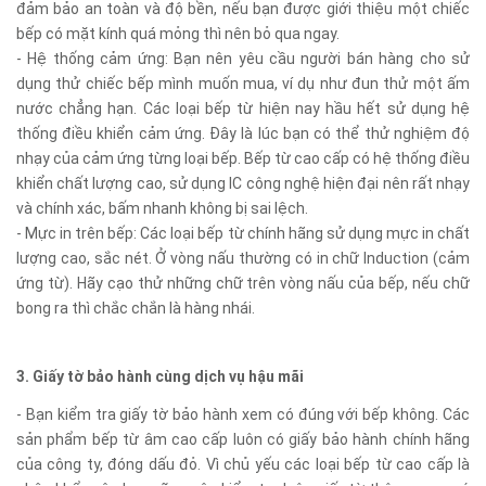
đảm bảo an toàn và độ bền, nếu bạn được giới thiệu một chiếc
bếp có mặt kính quá mỏng thì nên bỏ qua ngay.
- Hệ thống cảm ứng: Bạn nên yêu cầu người bán hàng cho sử
dụng thử chiếc bếp mình muốn mua, ví dụ như đun thử một ấm
nước chẳng hạn. Các loại bếp từ hiện nay hầu hết sử dụng hệ
thống điều khiển cảm ứng. Đây là lúc bạn có thể thử nghiệm độ
nhạy của cảm ứng từng loại bếp. Bếp từ cao cấp có hệ thống điều
khiển chất lượng cao, sử dụng IC công nghệ hiện đại nên rất nhạy
và chính xác, bấm nhanh không bị sai lệch.
- Mực in trên bếp: Các loại bếp từ chính hãng sử dụng mực in chất
lượng cao, sắc nét. Ở vòng nấu thường có in chữ Induction (cảm
ứng từ). Hãy cạo thử những chữ trên vòng nấu của bếp, nếu chữ
bong ra thì chắc chắn là hàng nhái.
3. Giấy tờ bảo hành cùng dịch vụ hậu mãi
- Bạn kiểm tra giấy tờ bảo hành xem có đúng với bếp không. Các
sản phẩm bếp từ âm cao cấp luôn có giấy bảo hành chính hãng
của công ty, đóng dấu đỏ. Vì chủ yếu các loại bếp từ cao cấp là