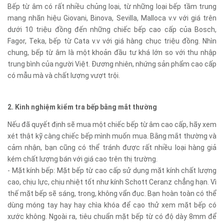
Bếp từ âm có rất nhiều chủng loại, từ những loại bếp tầm trung
mang nhãn hiệu Giovani, Binova, Sevilla, Malloca v.v với giá trên
dưới 10 triệu đồng đến những chiếc bếp cao cấp của Bosch,
Fagor, Teka, bếp từ Cata v.v với giá hàng chục triệu đồng. Nhìn
chung, bếp từ âm là một khoản đầu tư khá lớn so với thu nhập
trung bình của người Việt. Đương nhiên, nhứng sản phẩm cao cấp
có mẫu mà và chất lượng vượt trội.
2. Kinh nghiệm kiểm tra bếp bằng mắt thường
Nếu đã quyết định sẽ mua một chiếc bếp từ âm cao cấp, hãy xem
xét thật kỹ càng chiếc bếp mình muốn mua. Bằng mắt thường và
cảm nhận, bạn cũng có thể tránh được rất nhiều loại hàng giả
kém chất lượng bán với giá cao trên thị trường.
- Mặt kính bếp: Mặt bếp từ cao cấp sử dụng mặt kính chất lượng
cao, chịu lực, chịu nhiệt tốt như kính Schott Ceranz chẳng hạn. Vì
thế mặt bếp sẽ sáng, trong, không vẩn đục. Bạn hoàn toàn có thể
dùng móng tay hay hay chìa khóa để cạo thử xem mặt bếp có
xước không. Ngoài ra, tiêu chuẩn mặt bếp từ có độ dày 8mm để