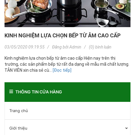
KINH NGHIỆM LỰA CHỌN BẾP TỪ ÂM CAO CẤP
03/05/2020 09:19:55
Đăng bởi
Admin
(0) bình luận
Kinh nghiệm lựa chọn bếp từ âm cao cấp Hiện nay trên thị
trường, các sản phẩm bếp từ rất đa dạng về mẫu mã chất lượng.
TẢN VIÊN xin chia sẻ cù...
[Đọc tiếp]
THÔNG TIN CỬA HÀNG
Trang chủ
Giới thiệu