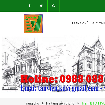
TRANG CHỦ
GIỚI THI
Trang chủ
Hạ tầng viễn thông
Trạm BTS 11VU