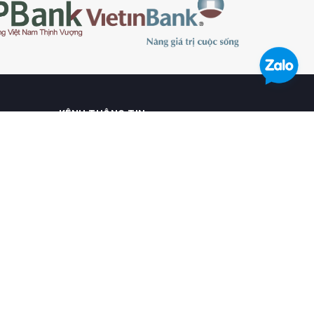
KÊNH THÔNG TIN
Hãy đăng ký theo form dưới đây để nhận
được tin tức và khuyến mại từ chúng tôi.
Gửi ngay