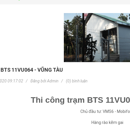
BTS 11VU064 - VŨNG TÀU
020 09:17:02
Đăng bởi
Admin
(0) bình luận
Thi công trạm BTS 11VU0
Chủ đầu tư: VMS6 - Mobif
Hàng rào kẽm gai