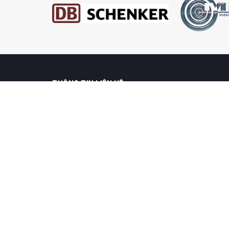
THÔNG TIN LIÊN HỆ
CÔNG TY CỔ PHẦN XÂY DỰNG VÀ PHÁT TRIỂN TẢN VIÊ
P905 X25, KĐT Phùng Khoang, Nam Từ Liêm, Hà Nộ
098 808 84 58
024 2023 6622
tanvien.kd@gmail.com
chiakhoatraotay.net