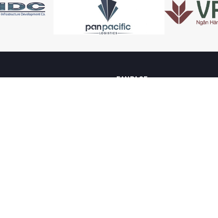
FANPAGE
Fanpage
N
i