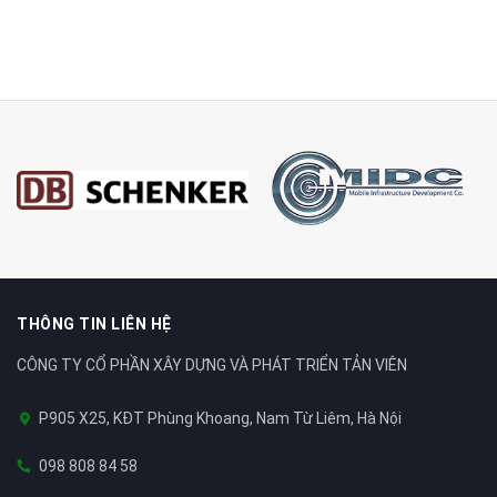
THÔNG TIN LIÊN HỆ
CÔNG TY CỔ PHẦN XÂY DỰNG VÀ PHÁT TRIỂN TẢN VIÊN
P905 X25, KĐT Phùng Khoang, Nam Từ Liêm, Hà Nội
098 808 84 58