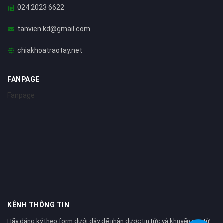
024 2023 6622
tanvien.kd@gmail.com
chiakhoatraotay.net
FANPAGE
Fanpage
KÊNH THÔNG TIN
Hãy đăng ký theo form dưới đây để nhận được tin tức và khuyến mại từ