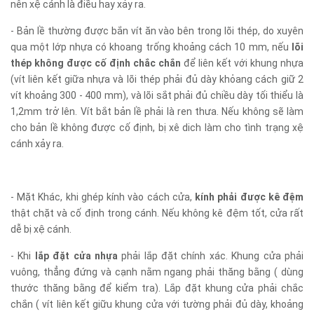
nên xệ cánh là điều hay xảy ra.
- Bản lề thường được bắn vít ăn vào bên trong lõi thép, do xuyên
qua một lớp nhựa có khoang trống khoảng cách 10 mm, nếu
lõi
thép không được cố định chắc chắn
để liên kết với khung nhựa
(vít liên kết giữa nhựa và lõi thép phải đủ dày khỏang cách giữ 2
vít khoảng 300 - 400 mm), và lõi sắt phải đủ chiều dày tối thiểu là
1,2mm trở lên. Vít bắt bản lề phải là ren thưa. Nếu không sẽ làm
cho bản lề không được cố định, bị xê dich làm cho tình trạng xệ
cánh xảy ra.
- Mặt Khác, khi ghép kính vào cách cửa,
kính phải được kê đệm
thật chặt và cố định trong cánh. Nếu không kê đệm tốt, cửa rất
dễ bị xệ cánh.
- Khi
lắp đặt cửa nhựa
phải lắp đặt chính xác. Khung cửa phải
vuông, thẳng đứng và cạnh nằm ngang phải thăng bằng ( dùng
thước thăng bằng để kiểm tra). Lắp đặt khung cửa phải chắc
chắn ( vít liên kết giữu khung cửa với tường phải đủ dày, khoảng