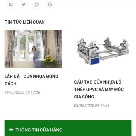
TIN TỨC LIÊN QUAN
LẮP ĐẶT CỬA NHỰA ĐÚNG
CẤU TẠO CỬA NHỰA LÕI
CÁCH
THÉP UPVC VÀ MÁY MÓC
03/05/2020 09:17:26
GIA CÔNG
03/05/2020 09:17:28
THÔNG TIN CỬA HÀNG