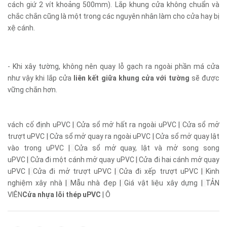
cách giứ 2 vít khoảng 500mm). Lắp khung cửa không chuẩn và
chắc chắn cũng là một trong các nguyên nhân làm cho cửa hay bị
xệ cánh.
- Khi xây tường, không nên quay lỗ gạch ra ngoài phần má cửa
như vậy khi lắp cửa
liên kết giữa khung cửa với tường
sẽ được
vững chắn hơn.
vách cố định uPVC
|
Cửa sổ mở hất ra ngoài uPVC
|
Cửa sổ mở
trượt uPVC
|
Cửa sổ mở quay ra ngoài uPVC
|
Cửa sổ mở quay lật
vào trong uPVC
|
Cửa sổ mở quay, lật và mở song song
uPVC
|
Cửa đi một cánh mở quay uPVC
|
Cửa đi hai cánh mở quay
uPVC
|
Cửa đi mở trượt uPVC
|
Cửa đi xếp trượt uPVC
|
Kinh
nghiệm xây nhà
|
Mẫu nhà đẹp
|
Giá vật liệu xây dựng
|
TẢN
VIÊN
Cửa nhựa lõi thép uPVC
|
Ô