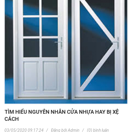
TÌM HIỂU NGUYÊN NHÂN CỬA NHỰA HAY BỊ XỆ
CÁCH
03/05/2020 09:17:24
Đăng bởi
Admin
(0) bình luận