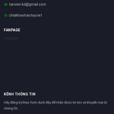
tanvien.kd@gmail.com
chiakhoatraotay.net
FANPAGE
Fanpage
KÊNH THÔNG TIN
Hãy đăng ký theo form dưới đây để nhận được tin tức và khuyến mại từ
chúng tôi.