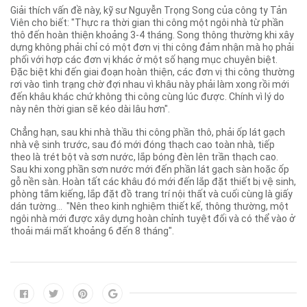
Giải thích vấn đề này, kỹ sư Nguyễn Trọng Song của công ty Tản
Viên cho biết: "Thực ra thời gian thi công một ngôi nhà từ phần
thô đến hoàn thiện khoảng 3-4 tháng. Song thông thường khi xây
dựng không phải chỉ có một đơn vị thi công đảm nhận mà họ phải
phối với hợp các đơn vị khác ở một số hạng mục chuyên biệt.
Đặc biệt khi đến giai đoạn hoàn thiện, các đơn vị thi công thường
rơi vào tình trạng chờ đợi nhau vì khâu này phải làm xong rồi mới
đến khâu khác chứ không thi công cùng lúc được. Chính vì lý do
này nên thời gian sẽ kéo dài lâu hơn".
Chẳng hạn, sau khi nhà thầu thi công phần thô, phải ốp lát gạch
nhà vệ sinh trước, sau đó mới đóng thạch cao toàn nhà, tiếp
theo là trét bột và sơn nước, lắp bóng đèn lên trần thạch cao.
Sau khi xong phần sơn nước mới đến phần lát gạch sàn hoặc ốp
gỗ nền sàn. Hoàn tất các khâu đó mới đến lắp đặt thiết bị vệ sinh,
phòng tắm kiếng, lắp đặt đồ trang trí nội thất và cuối cùng là giấy
dán tường… "Nên theo kinh nghiệm thiết kế, thông thường, một
ngôi nhà mới được xây dựng hoàn chỉnh tuyệt đối và có thể vào ở
thoải mái mất khoảng 6 đến 8 tháng".