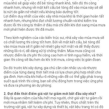
mùa khô sẽ giúp việc đổ bê tông nhanh khô, tiến độ thi công
nhanh hơn, nhưng về mặt kết cấu bê tông đổ vào mùa này sẽ dễ
bị nứt do giãn nở nhiệt nếu không bảo dưỡng tốt.
Lợi điểm duy nhất của việc xây nhà mùa khô là thời gian hoàn tất
nhanh hơn, nhưng khó đạt chất lượng chuẩn và khó kiểm tra
được lỗi thi công bị thấm ở đâu mà chỉ đến khi đợi sang mùa mưa
mới phát hiện được thì đã muộn.
Theo kinh nghiệm của các kiến trúc sư, nhà xây vào mùa mưa sẽ
có chất lượng thi công tốt hơn. Bởi về mặt kết cấu, bê tông đổ
vào mùa mưa sẽ ít giãn nở nhiệt gây nứt mặt và dễ thấy được
những lỗi rò rỉ, dễ dàng xử lý chống thấm. Mùa mưa cũng có
nhược điểm là chi phí thi công cao hơn vì tính nguy hiểm, và thời
gian thi công sẽ lâu hơn do khi trời mưa, công việc bị gián đoạn.
Do đó trước khi xây dựng, gia chủ cần cân nhắc ưu và nhược
điểm của từng dạng thời tiết mà có lựa chọn phù hợp nhất cho
gia đình. Hơn nữa khi hiểu rõ những vấn đề có thể gặp phải trong
suốt quá trình thi công, bạn sẽ chủ động hơn trong việc ứng phó
và đưa ra phương án dự phòng.
2. Đợi đến thời điểm giá vật tư giảm mới bắt đầu xây nhà?
Đây là quan niệm của hầu hết mọi người, chờ giá vật tư giảm rồi
mới mua nhằm tiết kiệm chi phí. Tuy nhiên, thực chất trên thị
trường vật giá, vật tư xây dựng và thiết bị, vật liệu trang trí có độ