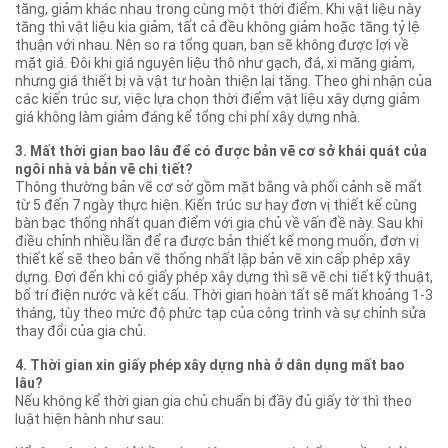
tăng, giảm khác nhau trong cùng một thời điểm. Khi vật liệu này
tăng thì vật liệu kia giảm, tất cả đều không giảm hoặc tăng tỷ lệ
thuận với nhau. Nên so ra tổng quan, bạn sẽ không được lợi về
mặt giá. Đôi khi giá nguyên liệu thô như gạch, đá, xi măng giảm,
nhưng giá thiết bị và vật tư hoàn thiện lại tăng. Theo ghi nhận của
các kiến trúc sư, việc lựa chọn thời điểm vật liệu xây dựng giảm
giá không làm giảm đáng kể tổng chi phí xây dựng nhà.
3. Mất thời gian bao lâu để có được bản vẽ cơ sở khái quát của
ngôi nhà và bản vẽ chi tiết?
Thông thường bản vẽ cơ sở gồm mặt bằng và phối cảnh sẽ mất
từ 5 đến 7 ngày thực hiện. Kiến trúc sư hay đơn vị thiết kế cùng
bàn bạc thống nhất quan điểm với gia chủ về vấn đề này. Sau khi
điều chỉnh nhiều lần để ra được bản thiết kế mong muốn, đơn vị
thiết kế sẽ theo bản vẽ thống nhất lập bản vẽ xin cấp phép xây
dựng. Đợi đến khi có giấy phép xây dựng thì sẽ vẽ chi tiết kỹ thuật,
bố trí điện nước và kết cấu. Thời gian hoàn tất sẽ mất khoảng 1-3
tháng, tùy theo mức độ phức tạp của công trình và sự chỉnh sửa
thay đổi của gia chủ.
4. Thời gian xin giấy phép xây dựng nhà ở dân dụng mất bao
lâu?
Nếu không kể thời gian gia chủ chuẩn bị đầy đủ giấy tờ thì theo
luật hiện hành như sau: