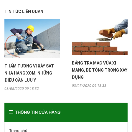
TIN TỨC LIÊN QUAN
BẢNG TRA MÁC VỮA XI
THẤM TƯỜNG VÌ XÂY SÁT
MĂNG, BÊ TÔNG TRONG XÂY
NHÀ HÀNG XÓM, NHỮNG
DỰNG
ĐIỀU CẦN LƯU Ý
03/05/2020 09:18:33
03/05/2020 09:18:32
THÔNG TIN CỬA HÀNG
Trang chủ