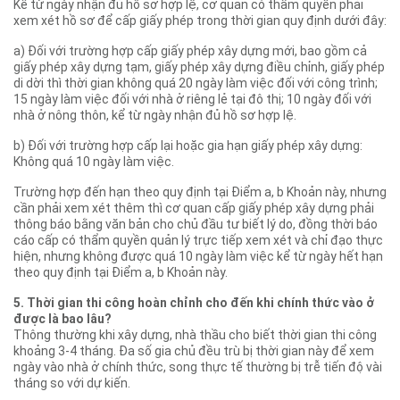
Kể từ ngày nhận đủ hồ sơ hợp lệ, cơ quan có thẩm quyền phải
xem xét hồ sơ để cấp giấy phép trong thời gian quy định dưới đây:
a) Đối với trường hợp cấp giấy phép xây dựng mới, bao gồm cả
giấy phép xây dựng tạm, giấy phép xây dựng điều chỉnh, giấy phép
di dời thì thời gian không quá 20 ngày làm việc đối với công trình;
15 ngày làm việc đối với nhà ở riêng lẻ tại đô thị; 10 ngày đối với
nhà ở nông thôn, kể từ ngày nhận đủ hồ sơ hợp lệ.
b) Đối với trường hợp cấp lại hoặc gia hạn giấy phép xây dựng:
Không quá 10 ngày làm việc.
Trường hợp đến hạn theo quy định tại Điểm a, b Khoản này, nhưng
cần phải xem xét thêm thì cơ quan cấp giấy phép xây dựng phải
thông báo bằng văn bản cho chủ đầu tư biết lý do, đồng thời báo
cáo cấp có thẩm quyền quản lý trực tiếp xem xét và chỉ đạo thực
hiện, nhưng không được quá 10 ngày làm việc kể từ ngày hết hạn
theo quy định tại Điểm a, b Khoản này.
5. Thời gian thi công hoàn chỉnh cho đến khi chính thức vào ở
được là bao lâu?
Thông thường khi xây dựng, nhà thầu cho biết thời gian thi công
khoảng 3-4 tháng. Đa số gia chủ đều trù bị thời gian này để xem
ngày vào nhà ở chính thức, song thực tế thường bị trễ tiến độ vài
tháng so với dự kiến.