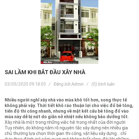
SAI LẦM KHI BẮT ĐẦU XÂY NHÀ
03/05/2020 09:18:05
Đăng bởi
Admin
(0) bình luận
Nhiều người nghĩ xây nhà vào mùa khô tốt hơn, song thực tế
không phải vậy. Thời tiết khô ráo thuận lợi cho việc đổ bê tông,
tiến độ thi công nhanh, nhưng về mặt kết cấu bê tông đổ vào
mùa này dễ bị nứt do giãn nở nhiệt nếu không bảo dưỡng tốt.
Xây nhà là một trong những việc hệ trọng nhất của đời người.
Tuy nhiên, do không nắm rõ nguyên tắc xây dựng nên nhiều gia
chủ thường lựa chọn thời gian thi công, vật liệu xây dựng... chỉ
dựa theo đánh giá cảm quan mà không biết rằng, đôi khi những