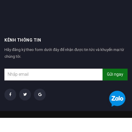
KÊNH THÔNG TIN
Hãy đăng ký theo form dưới đây để nhận được tin tức và khuyến mại từ
chúng tôi.
Gửi ngay
Tìm kiếm
Giới thiệu
© Bản quyền thuộc về
CÔNG TY CP XÂY DỰNG VÀ PHÁT TRIỂN TẢN VIÊN