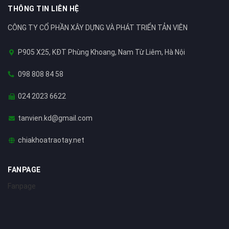
THÔNG TIN LIÊN HỆ
CÔNG TY CỔ PHẦN XÂY DỰNG VÀ PHÁT TRIỂN TẢN VIÊN
P905 X25, KĐT Phùng Khoang, Nam Từ Liêm, Hà Nội
098 808 84 58
024 2023 6622
tanvien.kd@gmail.com
chiakhoatraotay.net
FANPAGE
Fanpage