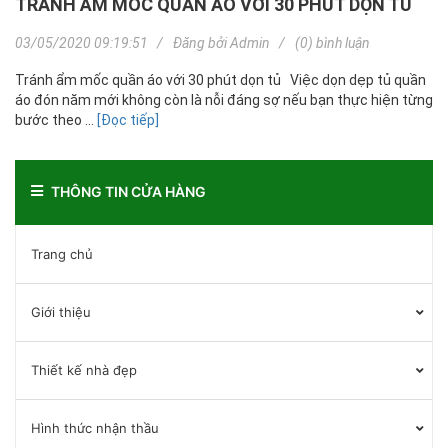
TRÁNH ẨM MỐC QUẦN ÁO VỚI 30 PHÚT DỌN TỦ
03/05/2020 09:19:51
Đăng bởi
Admin
(0) bình luận
Tránh ẩm mốc quần áo với 30 phút dọn tủ Việc dọn dẹp tủ quần
áo đón năm mới không còn là nỗi đáng sợ nếu bạn thực hiện từng
bước theo ...
[Đọc tiếp]
THÔNG TIN CỬA HÀNG
Trang chủ
Giới thiệu
Thiết kế nhà đẹp
Hình thức nhận thầu