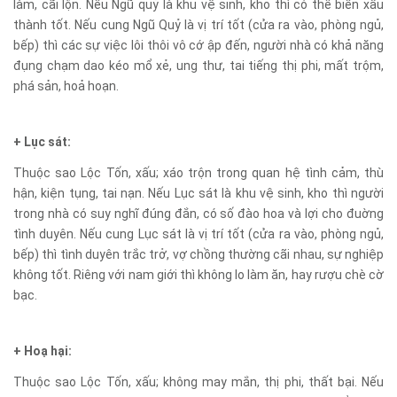
làm, cãi lộn. Nếu Ngũ quỷ là khu vệ sinh, kho thì có thể biến xấu
thành tốt. Nếu cung Ngũ Quỷ là vị trí tốt (cửa ra vào, phòng ngủ,
bếp) thì các sự việc lôi thôi vô cớ ập đến, người nhà có khả năng
đụng chạm dao kéo mổ xẻ, ung thư, tai tiếng thị phi, mất trộm,
phá sản, hoả hoạn.
+ Lục sát:
Thuộc sao Lộc Tốn, xấu; xáo trộn trong quan hệ tình cảm, thù
hận, kiện tụng, tai nạn. Nếu Lục sát là khu vệ sinh, kho thì người
trong nhà có suy nghĩ đúng đắn, có số đào hoa và lợi cho đuờng
tình duyên. Nếu cung Lục sát là vị trí tốt (cửa ra vào, phòng ngủ,
bếp) thì tình duyên trắc trở, vợ chồng thường cãi nhau, sự nghiệp
không tốt. Riêng với nam giới thì không lo làm ăn, hay rượu chè cờ
bạc.
+ Hoạ hại:
Thuộc sao Lộc Tốn, xấu; không may mắn, thị phi, thất bại. Nếu