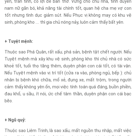
yên, trấn tĩnh, có lợi để bàn thờ. Vững cho chủ nhà, tình duyên
nam nữ gắn bó, khả năng tài chính tốt, quan hệ cha mẹ vợ con
tốt nhưng tình dục giảm sút. Nếu Phục vị không may có khu vệ
sinh, phòng kho …. thì gia chủ nóng nảy, luôn cảm thấy bất yên.
+ Tuyệt mệnh:
Thuộc sao Phá Quân, rất xấu; phá sản, bệnh tật chết người. Nếu
Tuyệt mệnh mà xây khu vệ sinh, phòng kho thì chủ nhà có sức
khoẻ tốt, tuổi thọ tăng thêm, duyên phận con cái tốt, có tài vận.
Nếu Tuyệt mệnh vào vị trí tốt (cửa ra vào, phòng ngủ, bếp ): chủ
nhân bị bệnh khó chữa, mổ xẻ, đụng xe, mất trộm, trong người
cảm thấy không yên ổn, mọi việc tính toán quá đáng, buồn phiền,
đau khổ, u sầu, ít nói, ức chế tâm thần, duyên phận con cái bạc
bẽo.
+ Ngũ quỷ:
Thuộc sao Liêm Trinh, là sao xấu; mất nguồn thu nhập, mất việc