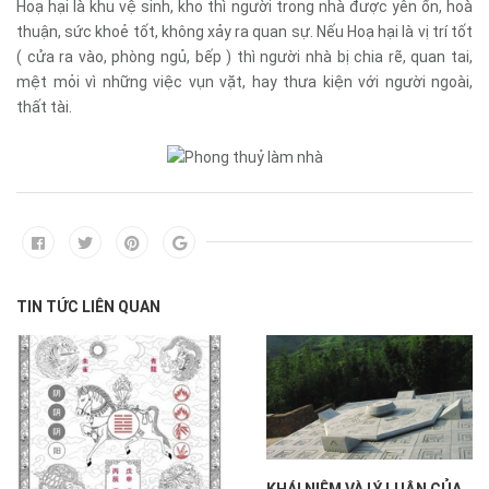
Hoạ hại là khu vệ sinh, kho thì người trong nhà được yên ổn, hoà
thuận, sức khoẻ tốt, không xảy ra quan sự. Nếu Hoạ hại là vị trí tốt
( cửa ra vào, phòng ngủ, bếp ) thì người nhà bị chia rẽ, quan tai,
mệt mỏi vì những việc vụn vặt, hay thưa kiện với người ngoài,
thất tài.
TIN TỨC LIÊN QUAN
KHÁI NIỆM VÀ LÝ LUẬN CỦA