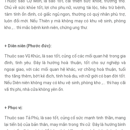
Thuộc sao Cự Môn, là sao tốt; cải thiện sức khỏe, trường thọ.
Chủ về sức khỏe tốt, lợi cho phụ nữ, vượng tài lộc, tiêu trừ bệnh,
tâm tính ổn định, có giấc ngủ ngon, thường có quý nhân phù trợ,
luôn đổi mới. Nếu Thiên y mà không may có khu vệ sinh, phòng
kho ,… thì mắc bệnh kinh niên, chứng ung thư.
+ Diên niên (Phước đức):
Thuộc sao Vũ Khúc, là sao tốt; củng cố các mối quan hệ trong gia
đình, tình yêu. Đây là hướng hoà thuận, tốt cho sự nghiệp và
ngoại giao, với các mối quan hệ khác, vợ chồng hoà thuận, tuổi
thọ tăng thêm, bớt kẻ địch, tính hoà dịu, với nữ giới có bạn đời tốt.
Nếu Diên niên không may có khu vệ sinh, phòng kho ,… thì hay cãi
vã thị phi, nhà cửa không yên ổn.
+ Phục vị:
Thuộc sao Tả Phù, là sao tốt; củng cố sức mạnh tinh thần, mang
lại tiến bộ của bản thân, may mắn trong thi cử. Đây là hướng bình