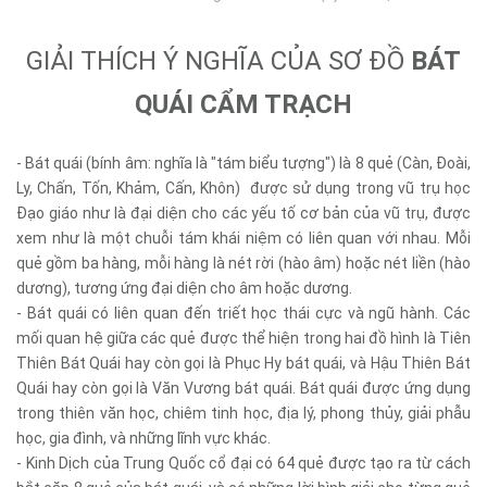
GIẢI THÍCH Ý NGHĨA CỦA SƠ ĐỒ
BÁT
QUÁI CẨM TRẠCH
- Bát quái (bính âm: nghĩa là "tám biểu tượng") là 8 quẻ (Càn, Đoài,
Ly, Chấn, Tốn, Khảm, Cấn, Khôn) được sử dụng trong vũ trụ học
Đạo giáo như là đại diện cho các yếu tố cơ bản của vũ trụ, được
xem như là một chuỗi tám khái niệm có liên quan với nhau. Mỗi
quẻ gồm ba hàng, mỗi hàng là nét rời (hào âm) hoặc nét liền (hào
dương), tương ứng đại diện cho âm hoặc dương.
- Bát quái có liên quan đến triết học thái cực và ngũ hành. Các
mối quan hệ giữa các quẻ được thể hiện trong hai đồ hình là Tiên
Thiên Bát Quái hay còn gọi là Phục Hy bát quái, và Hậu Thiên Bát
Quái hay còn gọi là Văn Vương bát quái. Bát quái được ứng dụng
trong thiên văn học, chiêm tinh học, địa lý, phong thủy, giải phẫu
học, gia đình, và những lĩnh vực khác.
- Kinh Dịch của Trung Quốc cổ đại có 64 quẻ được tạo ra từ cách