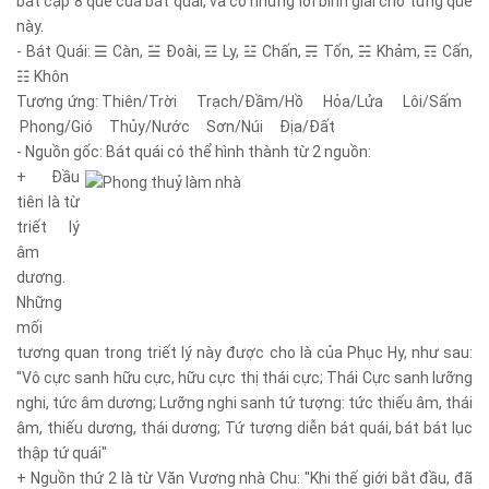
bắt cặp 8 quẻ của bát quái, và có những lời bình giải cho từng quẻ
này.
- Bát Quái
:
☰ Càn,
☱ Đoài,
☲ Ly
,
☳ Chấn,
☴ Tốn,
☵ Khảm
,
☶ Cấn
,
☷ Khôn
Tương ứng: Thiên/Trời Trạch/Đầm/Hồ Hỏa/Lửa Lôi/Sấm
Phong/Gió Thủy/Nước Sơn/Núi Địa/Đất
- Nguồn gốc
:
Bát quái có thể hình thành từ 2 nguồn:
+ Đầu
tiên là từ
triết lý
âm
dương.
Những
mối
tương quan trong triết lý này được cho là của Phục Hy, như sau:
"Vô cực sanh hữu cực, hữu cực thị thái cực; Thái Cực sanh lưỡng
nghi, tức âm dương; Lưỡng nghi sanh tứ tượng: tức thiếu âm, thái
âm, thiếu dương, thái dương; Tứ tượng diễn bát quái, bát bát lục
thập tứ quái"
+ Nguồn thứ 2 là từ Văn Vương nhà Chu: "Khi thế giới bắt đầu, đã