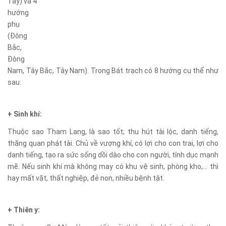
Tây) và 4
hướng
phụ
(Đông
Bắc,
Đông
Nam, Tây Bắc, Tây Nam). Trong Bát trạch có 8 hướng cụ thể như
sau:
+ Sinh khí:
Thuộc sao Tham Lang, là sao tốt; thu hút tài lộc, danh tiếng,
thăng quan phát tài. Chủ về vượng khí, có lợi cho con trai, lợi cho
danh tiếng, tạo ra sức sống dồi dào cho con người, tính dục mạnh
mẽ. Nếu sinh khí mà không may có khu vệ sinh, phòng kho,… thì
hay mất vặt, thất nghiệp, đẻ non, nhiều bệnh tật.
+ Thiên y: