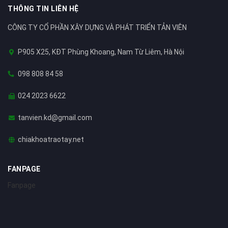
THÔNG TIN LIÊN HỆ
CÔNG TY CỔ PHẦN XÂY DỰNG VÀ PHÁT TRIỂN TẢN VIÊN
P905 X25, KĐT Phùng Khoang, Nam Từ Liêm, Hà Nội
098 808 84 58
024 2023 6622
tanvien.kd@gmail.com
chiakhoatraotay.net
FANPAGE
Fanpage