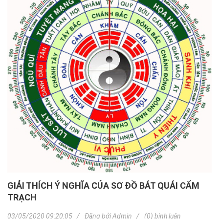
GIẢI THÍCH Ý NGHĨA CỦA SƠ ĐỒ BÁT QUÁI CẨM
TRẠCH
03/05/2020 09:20:05
Đăng bởi
Admin
(0) bình luận