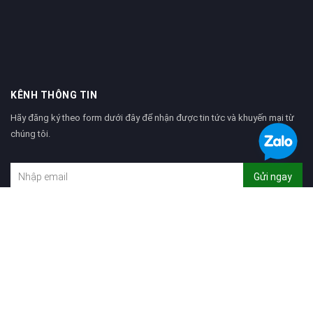
KÊNH THÔNG TIN
Hãy đăng ký theo form dưới đây để nhận được tin tức và khuyến mại từ
chúng tôi.
Gửi ngay
Tìm kiếm
Giới thiệu
© Bản quyền thuộc về
CÔNG TY CP XÂY DỰNG VÀ PHÁT TRIỂN TẢN VIÊN