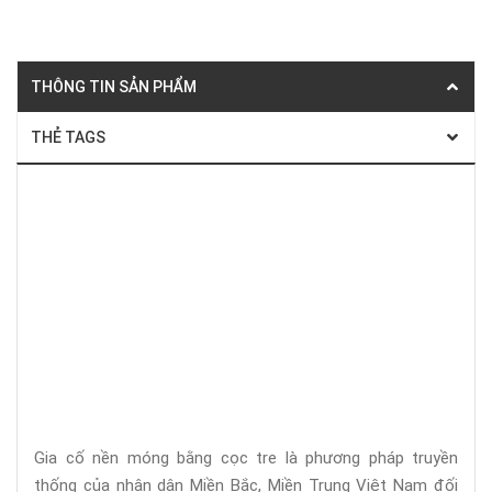
THÔNG TIN SẢN PHẨM
THẺ TAGS
Ép cọc bê tông
Ép cọc nhà dân
Báo giá cọc bê tông
Đóng cọc tre
Giá cọc tre
Gia cố nền móng bằng cọc tre là phương pháp truyền
thống của nhân dân Miền Bắc, Miền Trung Việt Nam đối