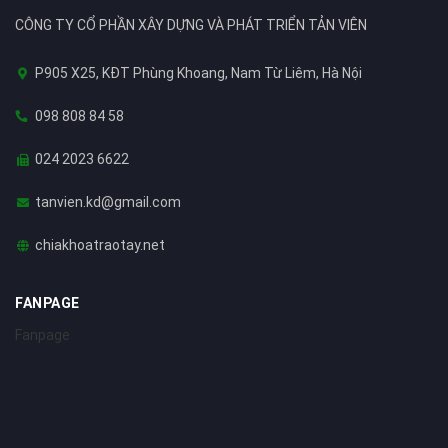
CÔNG TY CỔ PHẦN XÂY DỰNG VÀ PHÁT TRIỂN TẢN VIÊN
P905 X25, KĐT Phùng Khoang, Nam Từ Liêm, Hà Nội
098 808 84 58
024 2023 6622
tanvien.kd@gmail.com
chiakhoatraotay.net
FANPAGE
Fanpage