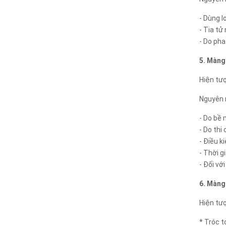
- Dùng l
- Tia tử
- Do pha
5. Màng
Hiện tượ
Nguyên 
- Do bề
- Do thi
- Điều k
- Thời g
- Đối vớ
6. Màng
Hiện tượ
* Tróc t