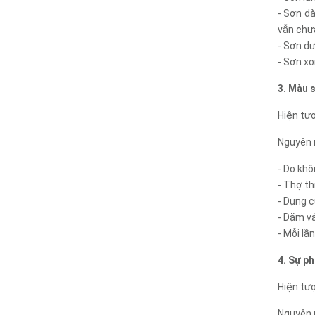
- Sơn d
vẫn chưa
- Sơn dư
- Sơn xo
3. Màu 
Hiện tư
Nguyên 
- Do khô
- Thợ th
- Dụng c
- Dặm vá
- Mỗi lầ
4. Sự p
Hiện tư
Nguyên 