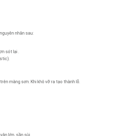
 nguyên nhân sau:
n sót lại .
stic).
n trên màng sơn. Khi khô vỡ ra tạo thành lỗ.
vân lớn, sần sùi .