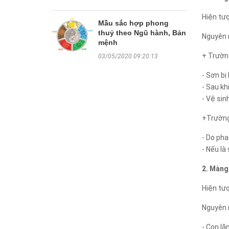
Hiện tư
Mầu sắc hợp phong
thuỷ theo Ngũ hành, Bản
Nguyên 
mệnh
+ Trường
03/05/2020 09:20:13
- Sơn bị
- Sau kh
- Vệ sin
+Trường
- Do pha
- Nếu là
2. Màng
Hiện tượ
Nguyên 
- Con lă