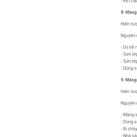
- Kết cấ
8. Màng
Hiện tư
Nguyên 
- Do bề 
- Sơn lớ
- Sơn lớ
- Dùng s
9. Màng
Hiện tư
Nguyên 
- Màng s
- Dùng s
- Bị chá
- Nhà s