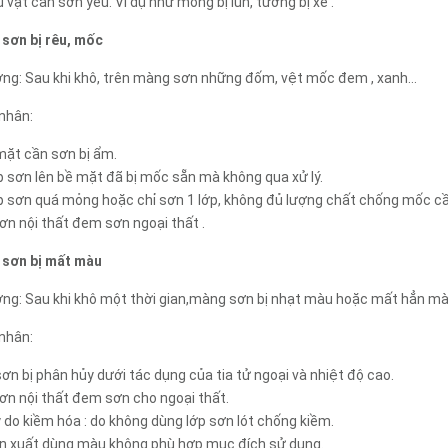
u vật cần sơn yếu. Ví dụ như móng bị lún, tường bị xé .
 sơn bị rêu, mốc
ợng: Sau khi khô, trên màng sơn những đốm, vệt mốc đem , xanh…
nhân:
mặt cần sơn bị ẩm.
p sơn lên bề mặt đã bị mốc sẵn mà không qua xử lý.
p sơn quá mỏng hoặc chỉ sơn 1 lớp, không đủ lượng chất chống mốc cầ
ơn nội thất đem sơn ngoại thất .
 sơn bị mất màu
ợng: Sau khi khô một thời gian,màng sơn bị nhạt màu hoặc mất hẳn mà
nhân:
ơn bị phân hủy dưới tác dụng của tia tử ngoại và nhiệt độ cao.
ơn nội thất đem sơn cho ngoại thất.
y do kiềm hóa : do không dùng lớp sơn lót chống kiềm.
ản xuất dùng màu không phù hợp mục đích sử dụng.