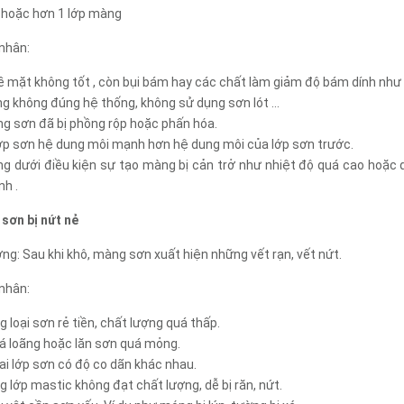
1 hoặc hơn 1 lớp màng
nhân:
bề mặt không tốt , còn bụi bám hay các chất làm giảm độ bám dính như
ng không đúng hệ thống, không sử dụng sơn lót …
g sơn đã bị phồng rộp hoặc phấn hóa.
lớp sơn hệ dung môi mạnh hơn hệ dung môi của lớp sơn trước.
ông dưới điều kiện sự tạo màng bị cản trở như nhiệt độ quá cao hoặc
h .
sơn bị nứt nẻ
ng: Sau khi khô, màng sơn xuất hiện những vết rạn, vết nứt.
nhân:
g loại sơn rẻ tiền, chất lượng quá thấp.
á loãng hoặc lăn sơn quá mỏng.
ai lớp sơn có độ co dãn khác nhau.
g lớp mastic không đạt chất lượng, dễ bị răn, nứt.