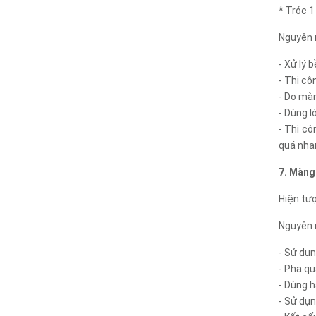
* Tróc 
Nguyên 
- Xử lý 
- Thi cô
- Do màn
- Dùng 
- Thi c
quá nhan
7. Màng 
Hiện tượ
Nguyên 
- Sử dụn
- Pha qu
- Dùng h
- Sử dụn