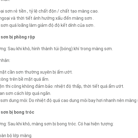
oại sơn rẻ tiền , tỷ lệ chất độn / chất tạo màng cao.
 ngoại và thời tiết ảnh hưởng xấu đến màng sơn .
 sơn quá loãng làm giảm độ độ kết dính của sơn .
 sơn bị phồng rộp
ng: Sau khi khô, hình thành túi (bóng) khí trong màng sơn.
nhân:
 mặt cần sơn thường xuyên bị ẩm ướt.
 công trên bề mặt quá ẩm.
iện thi công không đảm bảo: nhiệt độ thấp, thời tiết quá ẩm ướt.
ian sơn cách lớp quá ngắn.
i sơn dung môi: Do nhiệt độ quá cao dung môi bay hơi nhanh nên màng s
 sơn bị bong tróc
ng: Sau khi khô, màng sơn bị bong tróc. Có hai hiện tượng:
oàn bộ lớp màng.