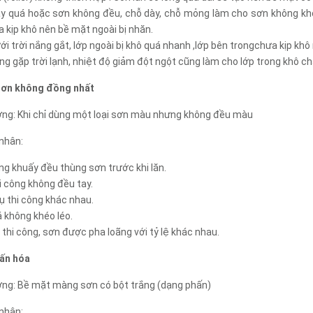
ày quá hoặc sơn không đều, chỗ dày, chỗ mỏng làm cho sơn không khô
 kịp khô nên bề mặt ngoài bị nhăn.
ới trời nắng gắt, lớp ngoài bị khô quá nhanh ,lớp bên trongchưa kịp khô
ng gặp trời lạnh, nhiệt độ giảm đột ngột cũng làm cho lớp trong khô c
sơn không đồng nhất
ợng: Khi chỉ dùng một loại sơn màu nhưng không đều màu
nhân:
ng khuấy đều thùng sơn trước khi lăn.
i công không đều tay.
ụ thi công khác nhau.
 không khéo léo.
n thi công, sơn được pha loãng với tỷ lệ khác nhau.
hấn hóa
ợng: Bề mặt màng sơn có bột trắng (dạng phấn)
nhân: