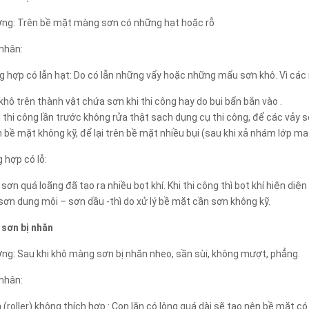
ợng: Trên bề mặt màng sơn có những hạt hoặc rỗ
nhân:
 hợp có lẫn hạt: Do có lẫn những vẩy hoặc những mẩu sơn khô. Vì các
 khô trên thành vật chứa sơn khi thi công hay do bụi bẩn bắn vào .
i thi công lần trước không rửa thật sạch dụng cụ thi công, để các vảy sơ
h bề mặt không kỹ, để lại trên bề mặt nhiều bụi (sau khi xả nhám lớp ma
 hợp có lỗ:
 sơn quá loãng đã tạo ra nhiều bọt khí. Khi thi công thì bọt khí hiện diệ
 sơn dung môi – sơn dầu -thì do xử lý bề mặt cần sơn không kỹ.
 sơn bị nhăn
ng: Sau khi khô màng sơn bị nhăn nheo, sần sùi, không mượt, phẳng.
nhân:
n (roller) không thích hợp : Con lăn có lông quá dài sẽ tạo nên bề mặt có 