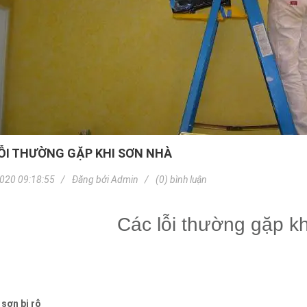
ỖI THƯỜNG GẶP KHI SƠN NHÀ
020 09:18:55
Đăng bởi
Admin
(0) bình luận
Các lỗi thường gặp k
sơn bị rỗ