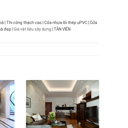
bả
|
Thi công thạch cao
|
Cửa nhựa lõi thép uPVC
|
Cửa
hà đẹp
|
Giá vật liệu xây dựng
|
TẢN VIÊN