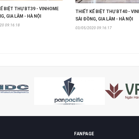
Ế BIỆT THỰ BT39 - VINHOME
THIẾT KẾ BIỆT THỰ BT40 - VI
G, GIA LÂM - HÀ NỘI
SÀI ĐỒNG, GIA LÂM - HÀ NỘI
20 09:16:18
03/05/2020 09:16:17
FANPAGE