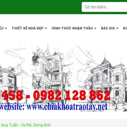
ỆU
THIẾT KẾ NHÀ ĐẸP
HÌNH THỨC NHẬN THẦU
BÁO GIÁ
K
à ông Tuấn - Uy Nỗ, Đông Anh