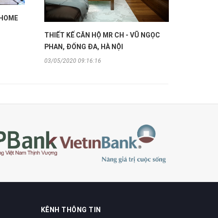
NHOME
THIẾT KẾ CĂN HỘ MR CH - VŨ NGỌC
PHAN, ĐỐNG ĐA, HÀ NỘI
03/05/2020 09:16:16
KÊNH THÔNG TIN