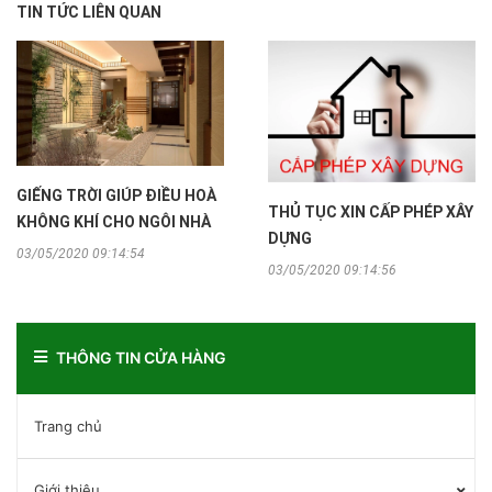
TIN TỨC LIÊN QUAN
GIẾNG TRỜI GIÚP ĐIỀU HOÀ
THỦ TỤC XIN CẤP PHÉP XÂY
KHÔNG KHÍ CHO NGÔI NHÀ
DỰNG
03/05/2020 09:14:54
03/05/2020 09:14:56
THÔNG TIN CỬA HÀNG
Trang chủ
Giới thiệu