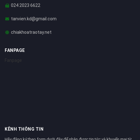
024 2023 6622
tanvien.kd@gmail.com
chiakhoatraotay.net
FANPAGE
Fanpage
KÊNH THÔNG TIN
Hãy đăng ký theo form dưới đây để nhận được tin tức và khuyến mại từ