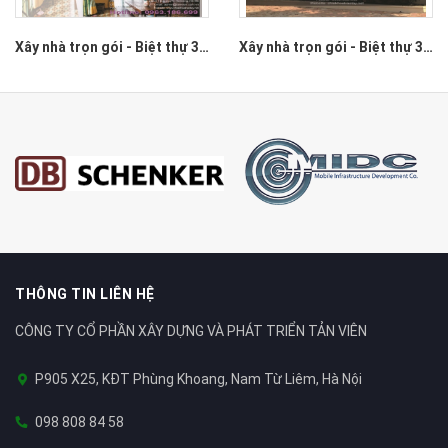
Xây nhà trọn gói - Biệt thự 37 Yên Hoa, Tây Hồ
Xây nhà trọn gói - Biệt thự 35 Thạch Bàn, Long Biên, Hà Nội
THÔNG TIN LIÊN HỆ
CÔNG TY CỔ PHẦN XÂY DỰNG VÀ PHÁT TRIỂN TẢN VIÊN
P905 X25, KĐT Phùng Khoang, Nam Từ Liêm, Hà Nội
098 808 84 58