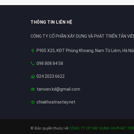
THÔNG TIN LIÊN HỆ
CÔNG TY CỔ PHẦN XÂY DỰNG VÀ PHÁT TRIỂN TẢN VIÊ
P905 X25, KĐT Phùng Khoang, Nam Từ Liêm, Hà Nộ
098 808 84 58
024 2023 6622
tanvien.kd@gmail.com
chiakhoatraotay.net
© Bản quyền thuộc về
CÔNG TY CP XÂY DỰNG VÀ PHÁT TRI