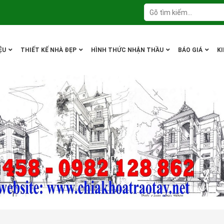
ỆU
THIẾT KẾ NHÀ ĐẸP
HÌNH THỨC NHẬN THẦU
BÁO GIÁ
K