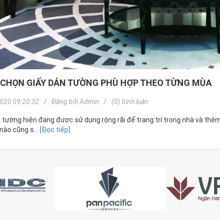
CHỌN GIẤY DÁN TƯỜNG PHÙ HỢP THEO TỪNG MÙA
020 09:20:32
Đăng bởi
Admin
(0) bình luận
 tường hiện đang được sử dụng rộng rãi để trang trí trong nhà và thê
 nào cũng s...
[Đọc tiếp]