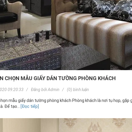
N CHỌN MẪU GIẤY DÁN TƯỜNG PHÒNG KHÁCH
020 09:20:33
Đăng bởi
Admin
(0) bình luận
họn mẫu giấy dán tường phòng khách Phòng khách là nơi tụ họp, gặp g
. Để tạo...
[Đọc tiếp]