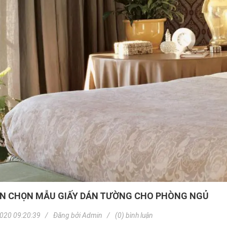
N CHỌN MẪU GIẤY DÁN TƯỜNG CHO PHÒNG NGỦ
020 09:20:39
Đăng bởi
Admin
(0) bình luận