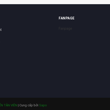
FANPAGE
Fanpage
N
i
ỂN TẢN VIÊN
|
Cung cấp bởi
Sapo