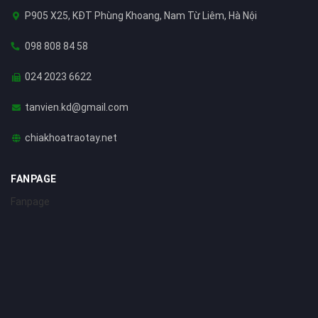
P905 X25, KĐT Phùng Khoang, Nam Từ Liêm, Hà Nội
098 808 84 58
024 2023 6622
tanvien.kd@gmail.com
chiakhoatraotay.net
FANPAGE
Fanpage