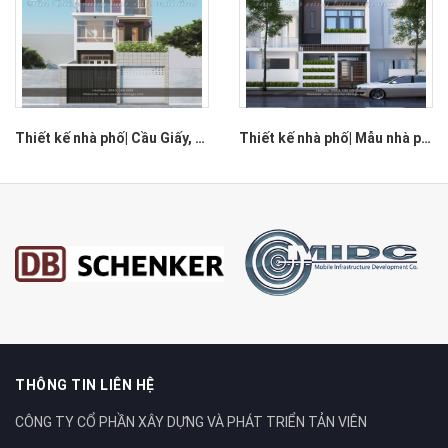
Thiết kế nhà phố| Cầu Giấy, Hà Nội
Thiết kế nhà phố| Mẫu nhà phố 3 tầng hiện đại| Hà Nội
THÔNG TIN LIÊN HỆ
CÔNG TY CỔ PHẦN XÂY DỰNG VÀ PHÁT TRIỂN TẢN VIÊN