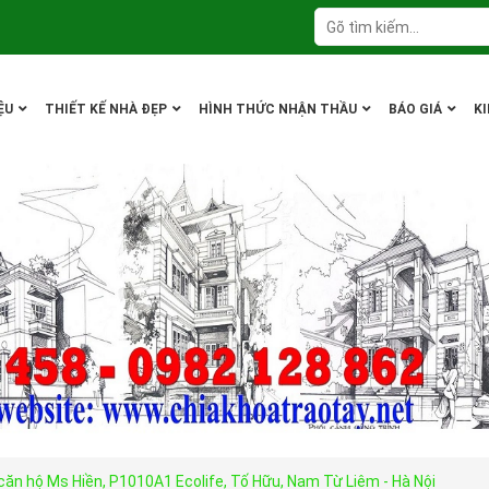
ỆU
THIẾT KẾ NHÀ ĐẸP
HÌNH THỨC NHẬN THẦU
BÁO GIÁ
K
 căn hộ Ms Hiền, P1010A1 Ecolife, Tố Hữu, Nam Từ Liêm - Hà Nội