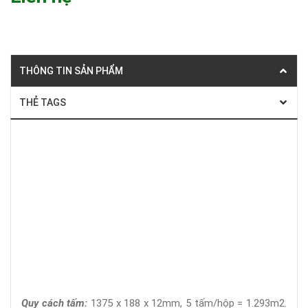
THÔNG TIN SẢN PHẨM
THẺ TAGS
Sàn gỗ giá rẻ
Sàn gỗ công nghiệp
Sàn gỗ Malaysia
Sàn gỗ Thái Lan
Sàn gỗ Đức
Quy cách tấm:
1375 x 188 x 12mm, 5 tấm/hộp = 1.293m2.