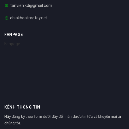
tanvien.kd@gmail.com
chiakhoatraotay.net
FANPAGE
Fanpage
KÊNH THÔNG TIN
Hãy đăng ký theo form dưới đây để nhận được tin tức và khuyến mại từ
chúng tôi.