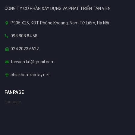
CÔNG TY CỔ PHẦN XÂY DỰNG VÀ PHÁT TRIỂN TẢN VIÊN
P905 X25, KĐT Phùng Khoang, Nam Từ Liêm, Hà Nội
098 808 84 58
024 2023 6622
tanvien.kd@gmail.com
chiakhoatraotay.net
FANPAGE
Fanpage