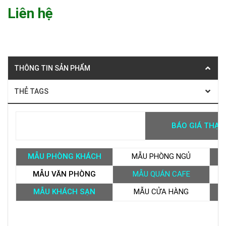
Liên hệ
THÔNG TIN SẢN PHẨM
THẺ TAGS
BÁO GIÁ THẠC
MẪU PHÒNG KHÁCH
MẪU PHÒNG NGỦ
MẪU VĂN PHÒNG
MẪU QUÁN CAFE
M
MẪU KHÁCH SẠN
MẪU CỬA HÀNG