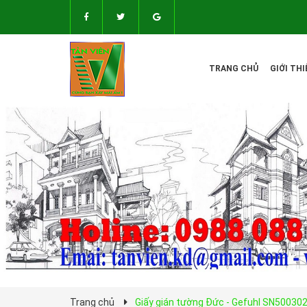
TRANG CHỦ
GIỚI THI
Trang chủ
Giấy gián tường Đức - Gefuhl SN50030