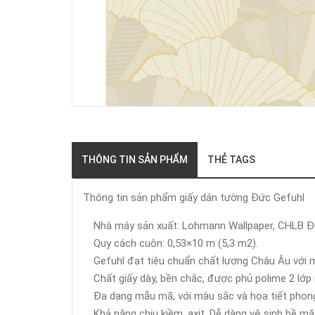
THÔNG TIN SẢN PHẨM
THẺ TAGS
Thông tin sản phẩm giấy dán tường Đức Gefuhl
Nhà máy sản xuất: Lohmann Wallpaper, CHLB Đ
Quy cách cuộn: 0,53×10 m (5,3 m2).
Gefuhl đạt tiêu chuẩn chất lượng Châu Âu với
Chất giấy dày, bền chắc, được phủ polime 2 lớp
Đa dạng mẫu mã, với màu sắc và họa tiết phong 
Khả năng chịu kiềm, axit. Dễ dàng vệ sinh bề mặ