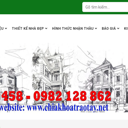
ỆU
THIẾT KẾ NHÀ ĐẸP
HÌNH THỨC NHẬN THẦU
BÁO GIÁ
K
2