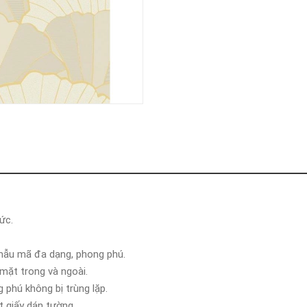
ức.
 mẫu mã đa dạng, phong phú.
 mặt trong và ngoài.
phú không bị trùng lặp.
t giấy dán tường.