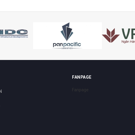
FANPAGE
Fanpage
N
i