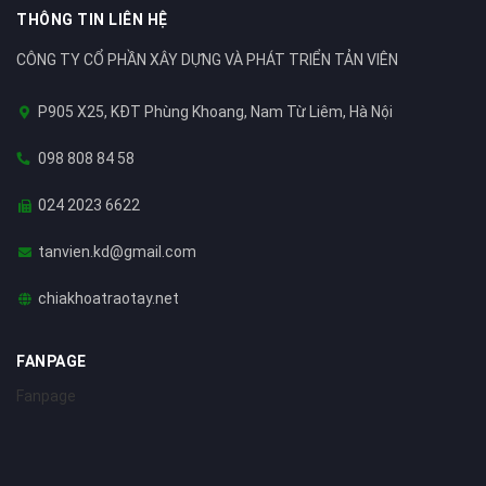
THÔNG TIN LIÊN HỆ
CÔNG TY CỔ PHẦN XÂY DỰNG VÀ PHÁT TRIỂN TẢN VIÊN
P905 X25, KĐT Phùng Khoang, Nam Từ Liêm, Hà Nội
098 808 84 58
024 2023 6622
tanvien.kd@gmail.com
chiakhoatraotay.net
FANPAGE
Fanpage