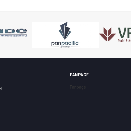
FANPAGE
Fanpage
N
i