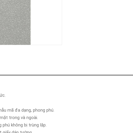
ức.
 mẫu mã đa dạng, phong phú.
 mặt trong và ngoài.
phú không bị trùng lặp.
t giấy dán tường.