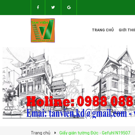
TRANG CHỦ
GIỚI THI
Trang chủ
Giấy gián tường Đức - Gefuhl N19507