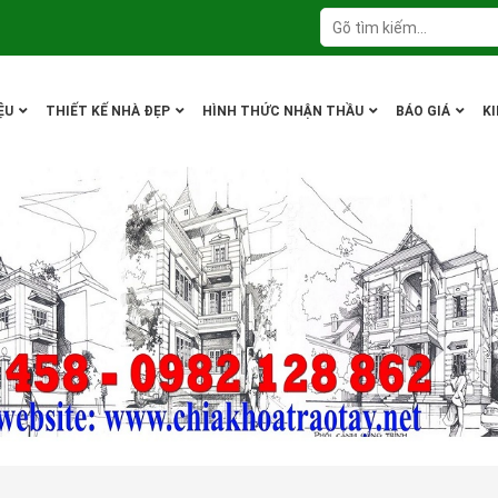
ỆU
THIẾT KẾ NHÀ ĐẸP
HÌNH THỨC NHẬN THẦU
BÁO GIÁ
K