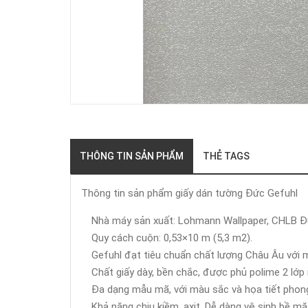
THÔNG TIN SẢN PHẨM
THẺ TAGS
Thông tin sản phẩm giấy dán tường Đức Gefuhl
Nhà máy sản xuất: Lohmann Wallpaper, CHLB Đ
Quy cách cuộn: 0,53×10 m (5,3 m2).
Gefuhl đạt tiêu chuẩn chất lượng Châu Âu với
Chất giấy dày, bền chắc, được phủ polime 2 lớp
Đa dạng mẫu mã, với màu sắc và họa tiết phong 
Khả năng chịu kiềm, axit. Dễ dàng vệ sinh bề mặ