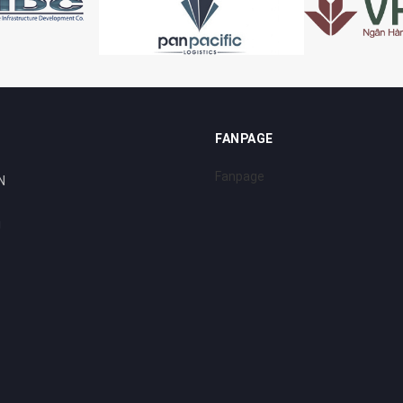
FANPAGE
Fanpage
N
i