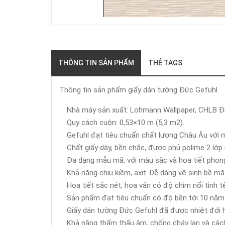
THÔNG TIN SẢN PHẨM
THẺ TAGS
Thông tin sản phẩm giấy dán tường Đức Gefuhl
Nhà máy sản xuất: Lohmann Wallpaper, CHLB Đ
Quy cách cuộn: 0,53×10 m (5,3 m2).
Gefuhl đạt tiêu chuẩn chất lượng Châu Âu với
Chất giấy dày, bền chắc, được phủ polime 2 lớp
Đa dạng mẫu mã, với màu sắc và họa tiết phong 
Khả năng chịu kiềm, axit. Dễ dàng vệ sinh bề mặ
Họa tiết sắc nét, hoa văn có độ chìm nổi tinh tế
Sản phẩm đạt tiêu chuẩn có độ bền tới 10 năm
Giấy dán tường Đức Gefuhl đã được nhiệt đới h
Khả năng thẩm thấu âm, chống cháy lan và cách