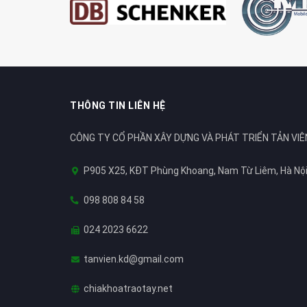
THÔNG TIN LIÊN HỆ
CÔNG TY CỔ PHẦN XÂY DỰNG VÀ PHÁT TRIỂN TẢN VIÊ
P905 X25, KĐT Phùng Khoang, Nam Từ Liêm, Hà Nộ
098 808 84 58
024 2023 6622
tanvien.kd@gmail.com
chiakhoatraotay.net