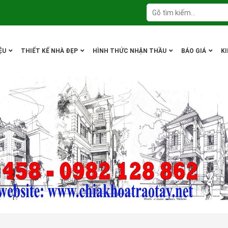
ỆU
THIẾT KẾ NHÀ ĐẸP
HÌNH THỨC NHẬN THẦU
BÁO GIÁ
K