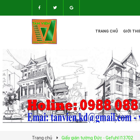
TRANG CHỦ
GIỚI THI
Trang chủ
Giấy gián tường Đức - Gefuhl I13702