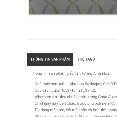
THÔNG TIN SẢN PHẨM
THẺ TAGS
Thông tin sản phẩm giấy dán tường Alhambra
Nhà máy sản xuất: Lohmann Wallpaper, CHLB Đ
Quy cách cuộn: 0,53×10 m (5,3 m2).
Alhambra đạt tiêu chuẩn chất lượng Châu Âu v
Chất giấy dày, bền chắc, được phủ polime 2 lớp
Đa dạng mẫu mã, với màu sắc và họa tiết phong 
Khả năng chịu kiềm, axit. Dễ dàng vệ sinh bề mặ