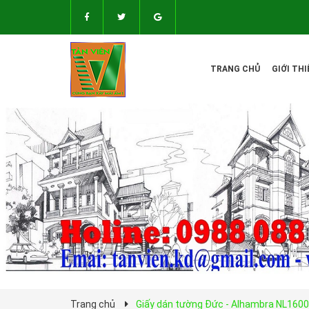
TRANG CHỦ
GIỚI THI
Trang chủ
Giấy dán tường Đức - Alhambra NL160