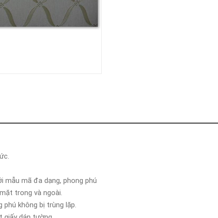
ức.
ới mẫu mã đa dạng, phong phú
 mặt trong và ngoài.
phú không bị trùng lặp.
t giấy dán tường.