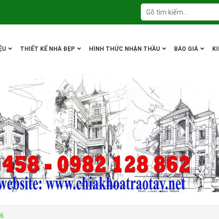
ỆU
THIẾT KẾ NHÀ ĐẸP
HÌNH THỨC NHẬN THẦU
BÁO GIÁ
K
06