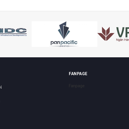
FANPAGE
Fanpage
N
i