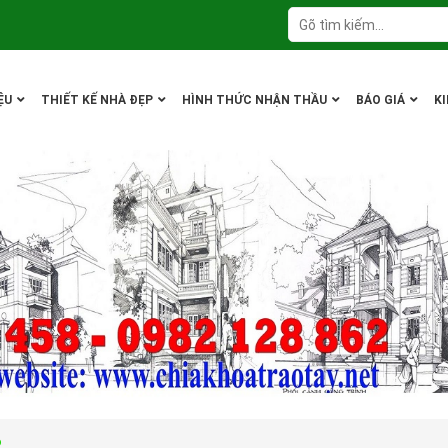
ỆU
THIẾT KẾ NHÀ ĐẸP
HÌNH THỨC NHẬN THẦU
BÁO GIÁ
K
6