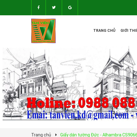
TRANG CHỦ
GIỚI THI
Trang chủ
Giấy dán tường Đức - Alhambra CS906