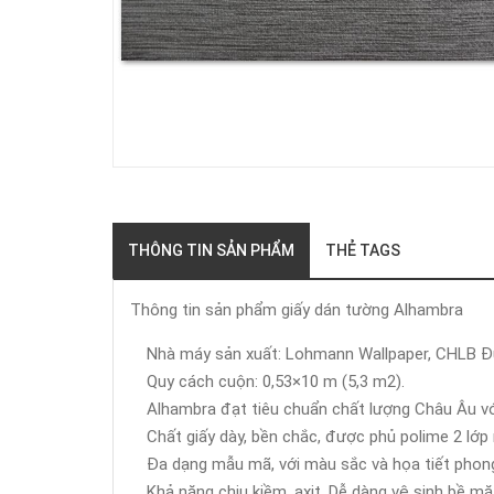
THÔNG TIN SẢN PHẨM
THẺ TAGS
Thông tin sản phẩm giấy dán tường Alhambra
Nhà máy sản xuất: Lohmann Wallpaper, CHLB Đ
Quy cách cuộn: 0,53×10 m (5,3 m2).
Alhambra đạt tiêu chuẩn chất lượng Châu Âu v
Chất giấy dày, bền chắc, được phủ polime 2 lớp
Đa dạng mẫu mã, với màu sắc và họa tiết phong 
Khả năng chịu kiềm, axit. Dễ dàng vệ sinh bề mặ