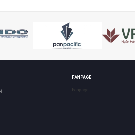
FANPAGE
Fanpage
N
i