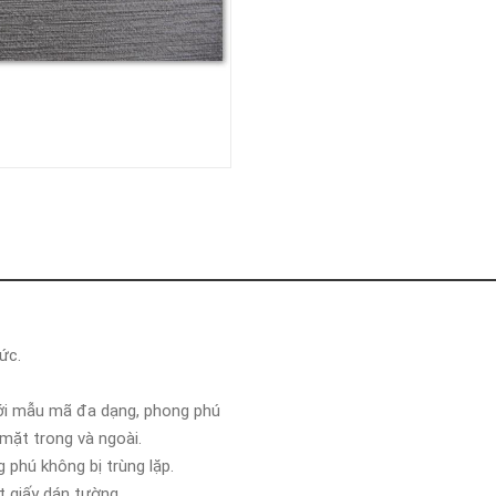
ức.
ới mẫu mã đa dạng, phong phú
 mặt trong và ngoài.
phú không bị trùng lặp.
t giấy dán tường.