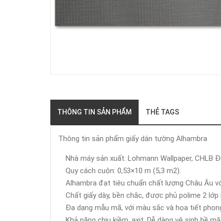
THÔNG TIN SẢN PHẨM
THẺ TAGS
Thông tin sản phẩm giấy dán tường Alhambra
Nhà máy sản xuất: Lohmann Wallpaper, CHLB Đ
Quy cách cuộn: 0,53×10 m (5,3 m2).
Alhambra đạt tiêu chuẩn chất lượng Châu Âu v
Chất giấy dày, bền chắc, được phủ polime 2 lớp
Đa dạng mẫu mã, với màu sắc và họa tiết phong 
Khả năng chịu kiềm, axit. Dễ dàng vệ sinh bề mặ