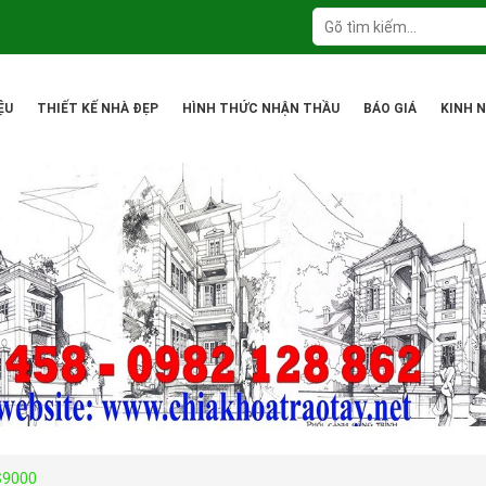
ỆU
THIẾT KẾ NHÀ ĐẸP
HÌNH THỨC NHẬN THẦU
BÁO GIÁ
KINH 
S9000