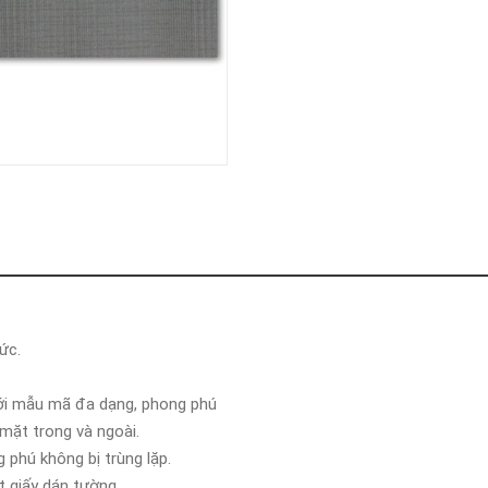
ức.
ới mẫu mã đa dạng, phong phú
 mặt trong và ngoài.
phú không bị trùng lặp.
t giấy dán tường.