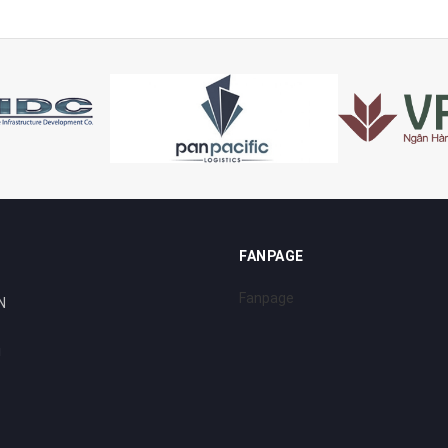
FANPAGE
Fanpage
N
i